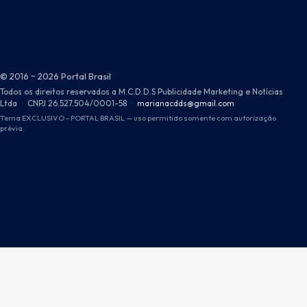
© 2016 ~ 2026 Portal Brasil
Todos os direitos reservados a M.C.D.D.S Publicidade Marketing e Notícias
Ltda
·
CNPJ 26.527.504/0001-58
·
marianacdds@gmail.com
Tema EXCLUSIVO - PORTAL BRASIL — uso permitido somente com autorização
prévia.