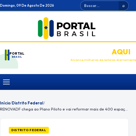
Ir
Buscar
Domingo, 09 De Agosto De 2026
⌕
para
o
conteúdo
ANUNCIE
AQUI
PORTAL
BRASIL
Alcance milhares de leitores diariament
Menu
Início
/
Distrito Federal
/
RENOVADF chega ao Plano Piloto e vai reformar mais de 400 espaços públicos
DISTRITO FEDERAL