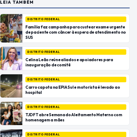
LEIA TAMBÉM
DISTRITO FEDERAL
Família faz campanha para custear exame urgente
de paciente com câncer à espera de atendimento no
SUS
DISTRITO FEDERAL
Celina Leão reúne aliados e apoiadores para
inauguração de comitê
DISTRITO FEDERAL
Carro capota na EPIA Sul e motorista é levado ao
hospital
DISTRITO FEDERAL
TJDFT abre Semana do Aleitamento Materno com
homenagem a mães
DISTRITO FEDERAL