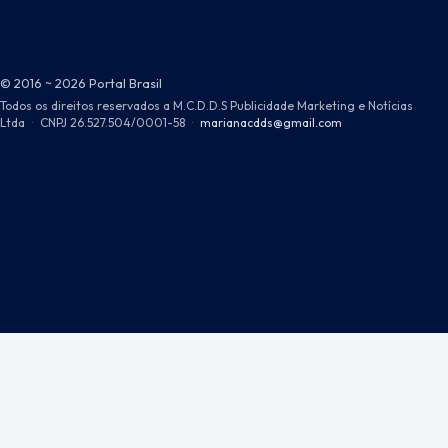
© 2016 ~ 2026 Portal Brasil
Todos os direitos reservados a M.C.D.D.S Publicidade Marketing e Notícias
Ltda
·
CNPJ 26.527.504/0001-58
·
marianacdds@gmail.com