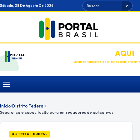
Ir
Buscar
Sábado, 08 De Agosto De 2026
⌕
para
o
conteúdo
ANUNCIE
AQUI
PORTAL
BRASIL
Alcance milhares de leitores diariament
Menu
Início
/
Distrito Federal
/
Segurança e capacitação para entregadores de aplicativos
DISTRITO FEDERAL