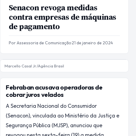
Senacon revoga medidas
contra empresas de máquinas
de pagamento
Por Assessoria de Comunicação
·
21 de janeiro de 2024
Marcello Casal Jr./Agência Brasil
Febraban acusava operadoras de
cobrar juros velados
A Secretaria Nacional do Consumidor
(Senacon), vinculada ao Ministério da Justiça e
Segurança Pública (MJSP), anunciou que
revogou nesta sexta-feira (19) a medida