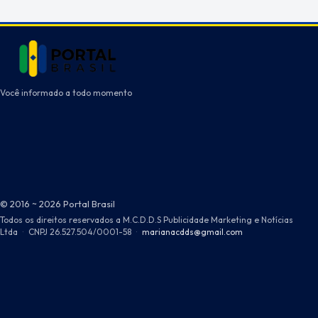
Você informado a todo momento
© 2016 ~ 2026 Portal Brasil
Todos os direitos reservados a M.C.D.D.S Publicidade Marketing e Notícias
Ltda
·
CNPJ 26.527.504/0001-58
·
marianacdds@gmail.com