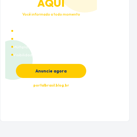
AQUI
Você informado a todo momento
Alto tráfego qualificado
Cobertura nacional
Múltiplas categorias
Visibilidade premium
Anuncie agora
portalbrasil.blog.br