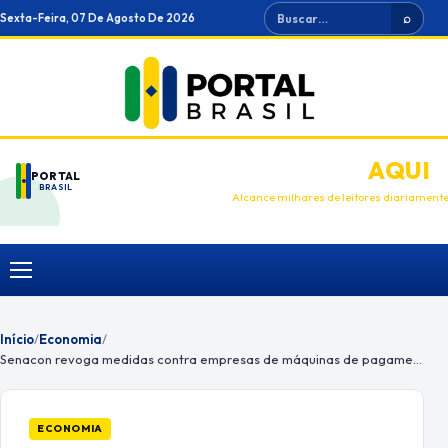
Ir
Buscar
Sexta-Feira, 07 De Agosto De 2026
⌕
para
o
conteúdo
ANUNCIE
AQUI
PORTAL
BRASIL
Alcance milhares de leitores diariament
Menu
Início
/
Economia
/
Senacon revoga medidas contra empresas de máquinas de pagamento
ECONOMIA