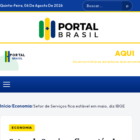
Ir
Buscar
Quinta-Feira, 06 De Agosto De 2026
⌕
para
o
conteúdo
ANUNCIE
AQUI
PORTAL
BRASIL
Alcance milhares de leitores diariament
Menu
Início
/
Economia
/
Setor de Serviços fica estável em maio, diz IBGE
ECONOMIA