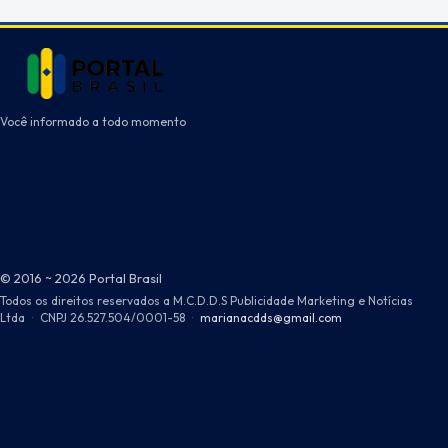
Você informado a todo momento
© 2016 ~ 2026 Portal Brasil
Todos os direitos reservados a M.C.D.D.S Publicidade Marketing e Notícias
Ltda
·
CNPJ 26.527.504/0001-58
·
marianacdds@gmail.com