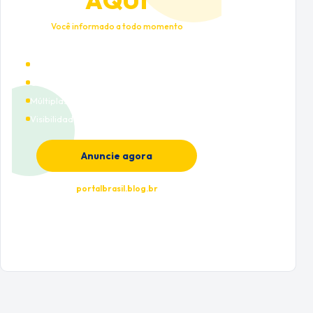
AQUI
Você informado a todo momento
Alto tráfego qualificado
Cobertura nacional
Múltiplas categorias
Visibilidade premium
Anuncie agora
portalbrasil.blog.br