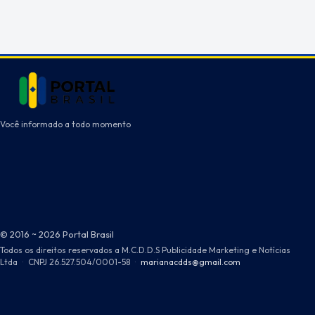
Você informado a todo momento
© 2016 ~ 2026 Portal Brasil
Todos os direitos reservados a M.C.D.D.S Publicidade Marketing e Notícias
Ltda
·
CNPJ 26.527.504/0001-58
·
marianacdds@gmail.com