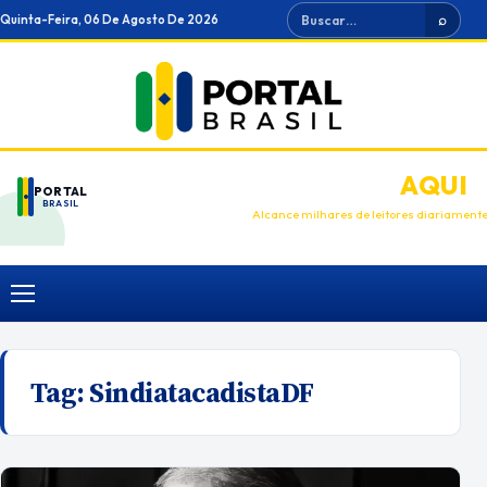
Ir
Buscar
Quinta-Feira, 06 De Agosto De 2026
⌕
para
o
conteúdo
ANUNCIE
AQUI
PORTAL
BRASIL
Alcance milhares de leitores diariament
Menu
Tag:
SindiatacadistaDF