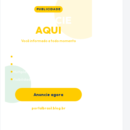
PUBLICIDADE
ANUNCIE
AQUI
Você informado a todo momento
Alto tráfego qualificado
Cobertura nacional
Múltiplas categorias
Visibilidade premium
Anuncie agora
portalbrasil.blog.br