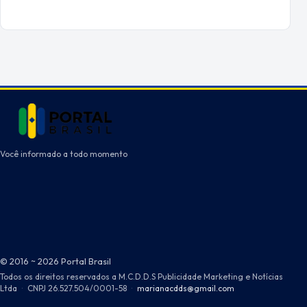
Você informado a todo momento
© 2016 ~ 2026 Portal Brasil
Todos os direitos reservados a M.C.D.D.S Publicidade Marketing e Notícias
Ltda
·
CNPJ 26.527.504/0001-58
·
marianacdds@gmail.com