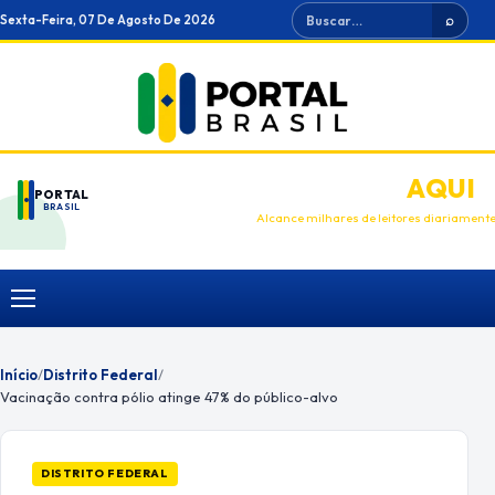
Ir
Buscar
Sexta-Feira, 07 De Agosto De 2026
⌕
para
o
conteúdo
ANUNCIE
AQUI
PORTAL
BRASIL
Alcance milhares de leitores diariament
Menu
Início
/
Distrito Federal
/
Vacinação contra pólio atinge 47% do público-alvo
DISTRITO FEDERAL