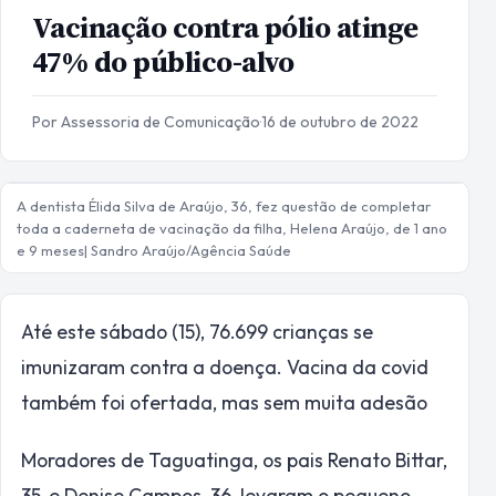
Vacinação contra pólio atinge
47% do público-alvo
Por Assessoria de Comunicação
·
16 de outubro de 2022
A dentista Élida Silva de Araújo, 36, fez questão de completar
toda a caderneta de vacinação da filha, Helena Araújo, de 1 ano
e 9 meses| Sandro Araújo/Agência Saúde
Até este sábado (15), 76.699 crianças se
imunizaram contra a doença. Vacina da covid
também foi ofertada, mas sem muita adesão
Moradores de Taguatinga, os pais Renato Bittar,
35, e Denise Campos, 36, levaram o pequeno