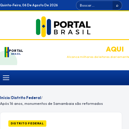
Ir
Buscar
Quinta-Feira, 06 De Agosto De 2026
⌕
para
o
conteúdo
ANUNCIE
AQUI
PORTAL
BRASIL
Alcance milhares de leitores diariament
Menu
Início
/
Distrito Federal
/
Após 16 anos, monumentos de Samambaia são reformados
DISTRITO FEDERAL