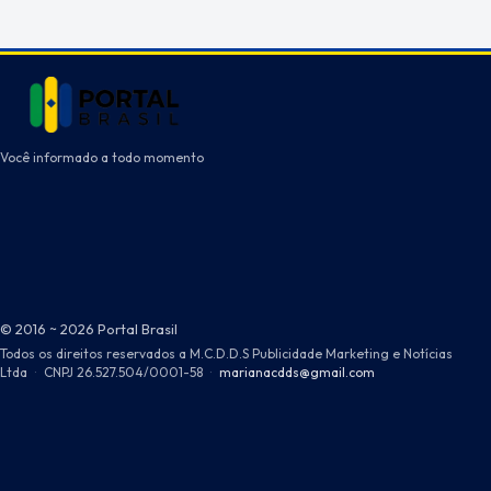
Você informado a todo momento
© 2016 ~ 2026 Portal Brasil
Todos os direitos reservados a M.C.D.D.S Publicidade Marketing e Notícias
Ltda
·
CNPJ 26.527.504/0001-58
·
marianacdds@gmail.com