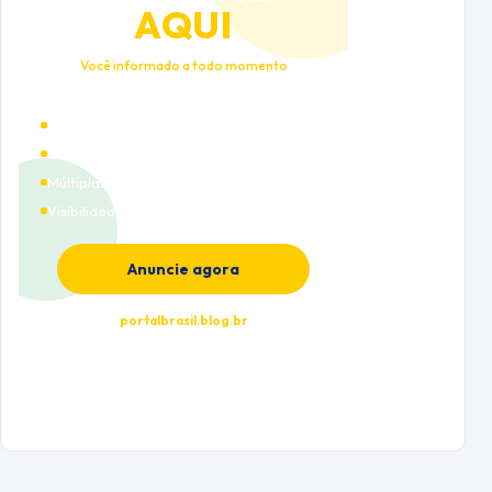
AQUI
Você informado a todo momento
Alto tráfego qualificado
Cobertura nacional
Múltiplas categorias
Visibilidade premium
Anuncie agora
portalbrasil.blog.br