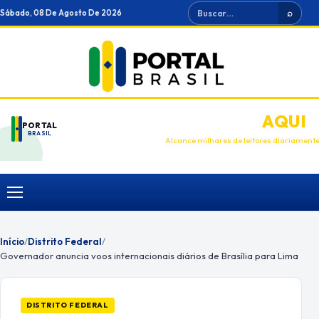
Ir
Buscar
Sábado, 08 De Agosto De 2026
⌕
para
o
conteúdo
ANUNCIE
AQUI
PORTAL
BRASIL
Alcance milhares de leitores diariament
Menu
Início
/
Distrito Federal
/
Governador anuncia voos internacionais diários de Brasília para Lima
DISTRITO FEDERAL