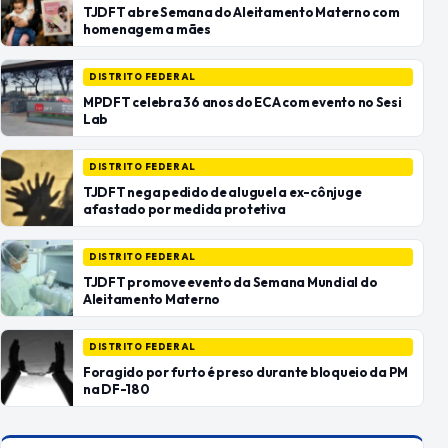
TJDFT abre Semana do Aleitamento Materno com
homenagem a mães
DISTRITO FEDERAL
MPDFT celebra 36 anos do ECA com evento no Sesi
Lab
DISTRITO FEDERAL
TJDFT nega pedido de aluguel a ex-cônjuge
afastado por medida protetiva
DISTRITO FEDERAL
TJDFT promove evento da Semana Mundial do
Aleitamento Materno
DISTRITO FEDERAL
Foragido por furto é preso durante bloqueio da PM
na DF-180