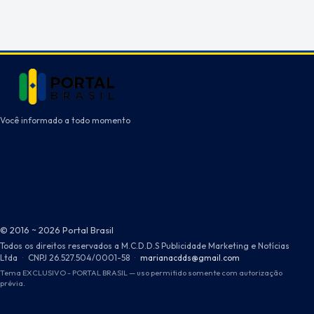
Você informado a todo momento
© 2016 ~ 2026 Portal Brasil
Todos os direitos reservados a M.C.D.D.S Publicidade Marketing e Notícias
Ltda
·
CNPJ 26.527.504/0001-58
·
marianacdds@gmail.com
Tema EXCLUSIVO - PORTAL BRASIL — uso permitido somente com autorização
prévia.