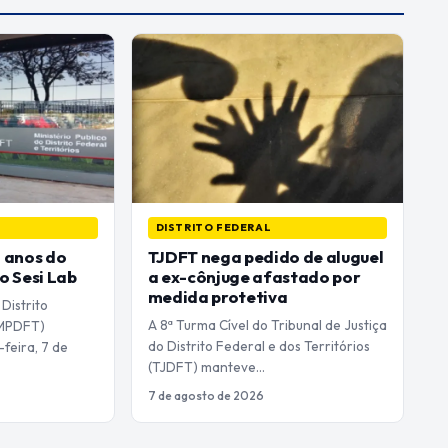
DISTRITO FEDERAL
 anos do
TJDFT nega pedido de aluguel
o Sesi Lab
a ex-cônjuge afastado por
medida protetiva
 Distrito
A 8ª Turma Cível do Tribunal de Justiça
 (MPDFT)
do Distrito Federal e dos Territórios
feira, 7 de
(TJDFT) manteve…
7 de agosto de 2026