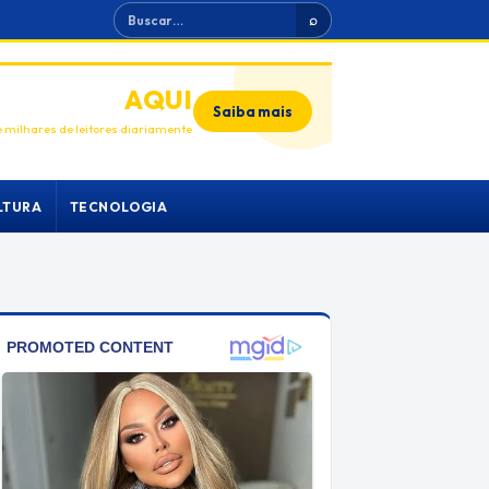
Buscar
⌕
ANUNCIE
AQUI
Saiba mais
 milhares de leitores diariamente
LTURA
TECNOLOGIA