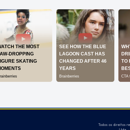
Todos os direitos r
Ltda
·