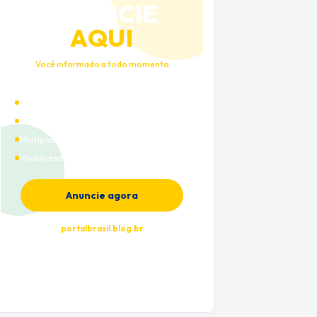
ANUNCIE
AQUI
Você informado a todo momento
Alto tráfego qualificado
Cobertura nacional
Múltiplas categorias
Visibilidade premium
Anuncie agora
portalbrasil.blog.br