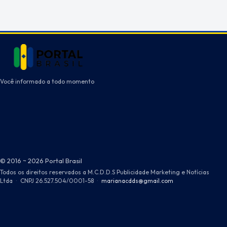
Você informado a todo momento
© 2016 ~ 2026 Portal Brasil
Todos os direitos reservados a M.C.D.D.S Publicidade Marketing e Notícias
Ltda
·
CNPJ 26.527.504/0001-58
·
marianacdds@gmail.com