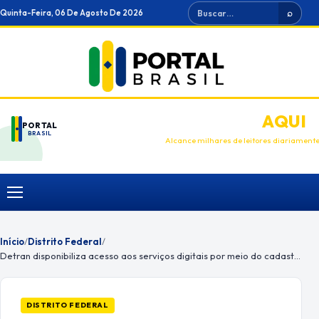
Ir
Buscar
Quinta-Feira, 06 De Agosto De 2026
⌕
para
o
conteúdo
ANUNCIE
AQUI
PORTAL
BRASIL
Alcance milhares de leitores diariament
Menu
Início
/
Distrito Federal
/
Detran disponibiliza acesso aos serviços digitais por meio do cadastro gov.br
DISTRITO FEDERAL