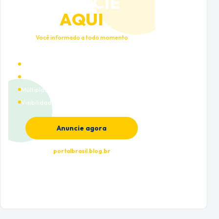
ANUNCIE
AQUI
Você informado a todo momento
Alto tráfego qualificado
Cobertura nacional
Múltiplas categorias
Visibilidade premium
Anuncie agora
portalbrasil.blog.br